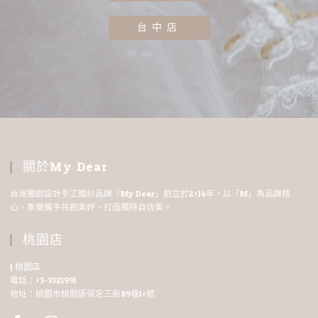
台中店
關於My Dear
台灣獨創設計手工婚紗品牌「My Dear」創立於2014年，以「M」為品牌核
心，象徵攜手共創美好，打造獨特自信美。
桃園店
| 桃園店
電話：03-3321991
地址：桃園市桃園區保定三街89巷10號