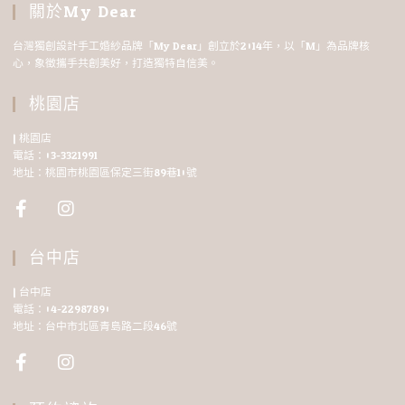
關於My Dear
台灣獨創設計手工婚紗品牌「My Dear」創立於2014年，以「M」為品牌核
心，象徵攜手共創美好，打造獨特自信美。
桃園店
| 桃園店
電話：03-3321991
地址：桃園市桃園區保定三街89巷10號
台中店
| 台中店
電話：04-22987890
地址：台中市北區青島路二段46號