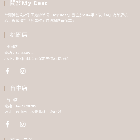
關於My Dear
台灣獨創設計手工婚紗品牌「My Dear」創立於2014年，以「M」為品牌核
心，象徵攜手共創美好，打造獨特自信美。
桃園店
| 桃園店
電話：03-3321991
地址：桃園市桃園區保定三街89巷10號
台中店
| 台中店
電話：04-22987890
地址：台中市北區青島路二段46號