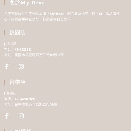
關於My Dear
台灣獨創設計手工婚紗品牌「My Dear」創立於2014年，以「M」為品牌核
心，象徵攜手共創美好，打造獨特自信美。
桃園店
| 桃園店
電話：03-3321991
地址：桃園市桃園區保定三街89巷10號
台中店
| 台中店
電話：04-22987890
地址：台中市北區青島路二段46號