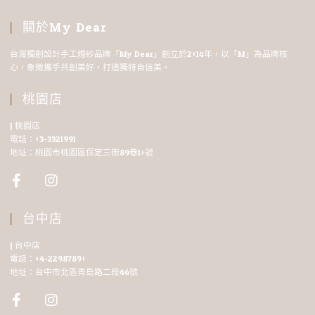
關於My Dear
台灣獨創設計手工婚紗品牌「My Dear」創立於2014年，以「M」為品牌核
心，象徵攜手共創美好，打造獨特自信美。
桃園店
| 桃園店
電話：03-3321991
地址：桃園市桃園區保定三街89巷10號
台中店
| 台中店
電話：04-22987890
地址：台中市北區青島路二段46號