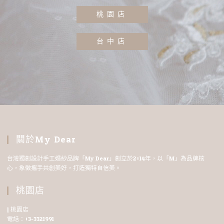
桃園店
台中店
關於My Dear
台灣獨創設計手工婚紗品牌「My Dear」創立於2014年，以「M」為品牌核
心，象徵攜手共創美好，打造獨特自信美。
桃園店
| 桃園店
電話：03-3321991