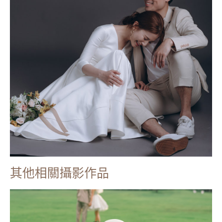
其他相關攝影作品