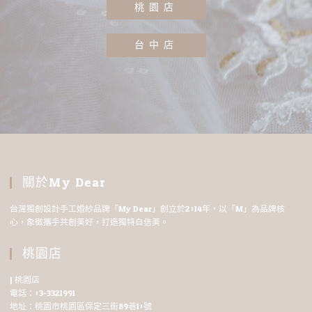
桃園店
台中店
關於My Dear
台灣獨創設計手工婚紗品牌「My Dear」創立於2014年，以「M」為品牌核
心，象徵攜手共創美好，打造獨特自信美。
桃園店
| 桃園店
電話：03-3321991
地址：桃園市桃園區保定三街89巷10號