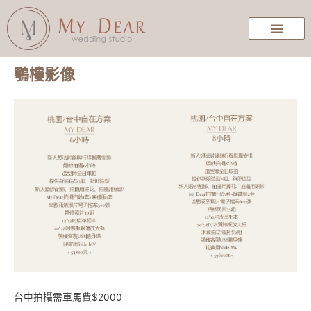
鶚樓影像
台中拍攝需車馬費$2000