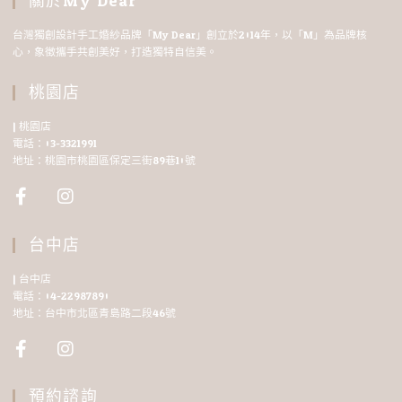
關於My Dear
台灣獨創設計手工婚紗品牌「My Dear」創立於2014年，以「M」為品牌核
心，象徵攜手共創美好，打造獨特自信美。
桃園店
| 桃園店
電話：03-3321991
地址：桃園市桃園區保定三街89巷10號
台中店
| 台中店
電話：04-22987890
地址：台中市北區青島路二段46號
預約諮詢