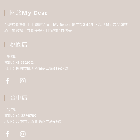
關於My Dear
台灣獨創設計手工婚紗品牌「My Dear」創立於2014年，以「M」為品牌核
心，象徵攜手共創美好，打造獨特自信美。
桃園店
| 桃園店
電話：03-3321991
地址：桃園市桃園區保定三街89巷10號
台中店
| 台中店
電話：04-22987890
地址：台中市北區青島路二段46號