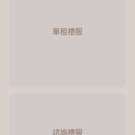
單租婚紗
適合的人：
・僅需宴客禮服不需拍婚紗
單租禮服
・在他店挑不到禮服
・尾牙服裝需求
・自己找的婚紗攝影師無提供婚紗
了解更多
諮詢禮服
適合的人：
諮詢禮服
・已確定攝影師，來看婚紗