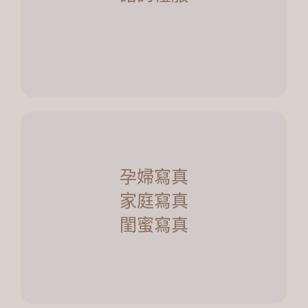
・婚紗使用日未達三個月內
了解更多
各類攝影需求
孕婦寫真
適合的人：
家庭寫真
・有各種專業人像攝影需求的人
閨蜜寫真
了解更多