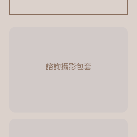
諮詢攝影包套
適合的人：
・想參考配合的攝影方案
諮詢攝影包套
・有拍婚紗+宴客禮服需求
・僅有拍婚紗需求
了解更多