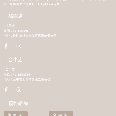
心，象徵攜手共創美好，打造獨特自信美。
桃園店
| 桃園店
電話：03-3321991
地址：桃園市桃園區保定三街89巷10號
台中店
| 台中店
電話：04-22987890
地址：台中市北區青島路二段46號
預約諮詢
桃園店
台中店