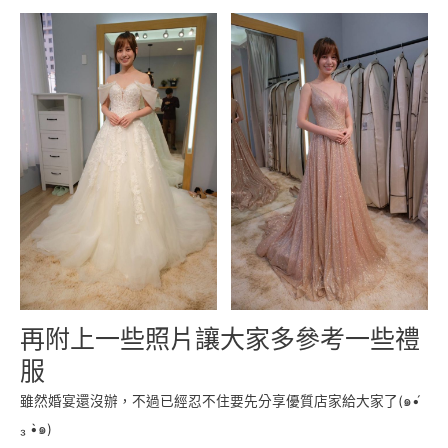
再附上一些照片讓大家多參考一些禮
服
雖然婚宴還沒辦，不過已經忍不住要先分享優質店家給大家了(๑•́
₃ •̀๑)