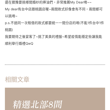
還在猶豫要挑哪間婚紗的捧油們，非常推薦My Dear唷~~
My dear有台中店跟桃園店喔~兩間款式好像會有不同，兩間都可
以挑唷~
p.s.不過同一次租借的款式都要統一一間分店的唷(不能1件台中1件
桃園)
我要期待之後宴客了~挑了美美的禮服~希望疫情能穩定些讓我能
順利舉行婚禮QwQ
相關文章