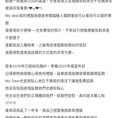
給我一些選擇方向的建議，也會幫我注意禮服穿起來合不合適身型
覺得非常專業(♥ω♥*)
My dear家的禮服挑選是用電腦輸入檔期後就可以看到可以選的禮
服
我覺得好方便唷~~也有實穿的照片，不用自行想像禮服穿起來是
什麼樣子
喜歡就加入購物車，之後再從裡面刪除類似的就好
我覺得對我來說這樣的方式真的非常方便~
原本2019年已經拍完婚紗，準備2020年婚宴年初
記得那時候很開心得挑完禮服，結果疫情就爆發導致婚禮延期，
My Dear也是很貼心地在不換款的情況下讓我免費延期
而且告知因疫情延期他們也都好貼心
完全站在我們的立場體諒我們，給我們安慰，真的是太暖心啦
♡♡♡
後來因為延了一年多，我自己想要換挑新款禮服
他們也是一開始就告知清楚換款會產生哪些費用讓我評估