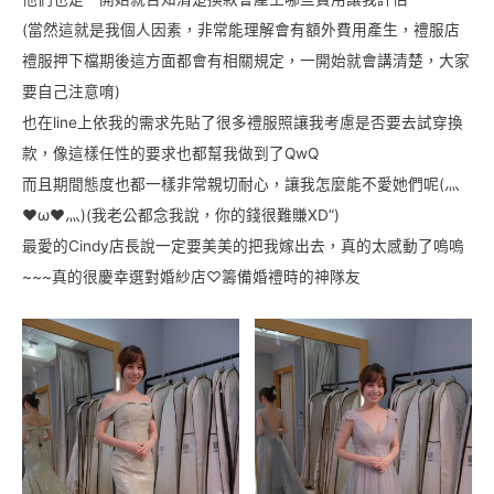
(當然這就是我個人因素，非常能理解會有額外費用產生，禮服店
禮服押下檔期後這方面都會有相關規定，一開始就會講清楚，大家
要自己注意唷)
也在line上依我的需求先貼了很多禮服照讓我考慮是否要去試穿換
款，像這樣任性的要求也都幫我做到了QwQ
而且期間態度也都一樣非常親切耐心，讓我怎麼能不愛她們呢(灬
♥ω♥灬)(我老公都念我說，你的錢很難賺XD”)
最愛的Cindy店長說一定要美美的把我嫁出去，真的太感動了嗚嗚
~~~真的很慶幸選對婚紗店♡籌備婚禮時的神隊友